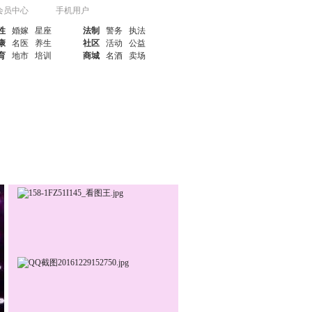
会员中心
手机用户
性
婚嫁
星座
法制
警务
执法
康
名医
养生
社区
活动
公益
育
地市
培训
商城
名酒
卖场
联系我们