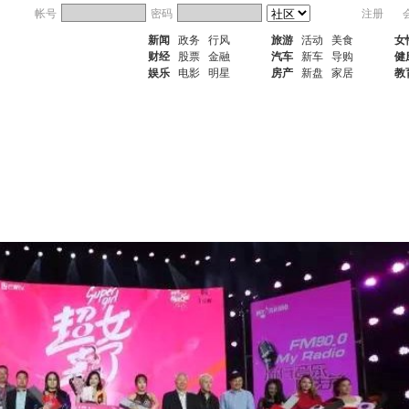
帐号
密码
注册
新闻
政务
行风
旅游
活动
美食
女
财经
股票
金融
汽车
新车
导购
健
娱乐
电影
明星
房产
新盘
家居
教
于MYRADIO
DJ风采
节目介绍